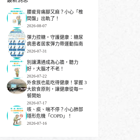
最新消息
腰痠背痛腳又麻？小心「椎
間盤」出軌了！
2026-08-07
彈力控糖・守護健康：糖尿
病患者居家彈力帶運動指南
2026-07-31
別讓溝通成為心牆，聽力
好，大腦才不老！
2026-07-22
外食族也能吃得健康！掌握 3
大飲食原則，讓健康從每一
餐開始
2026-07-17
咳、痰、喘不停？小心肺部
隱形危機「COPD」！
2026-07-16