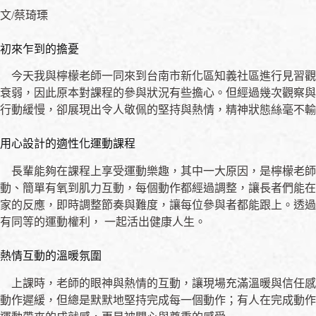
文/蔡琦瑮
初來乍到的擔憂
今天我與檸檬老師一同來到台南市新化區知義社區進行見習觀
衰弱，因此原本對課程的參與狀況有些擔心。但經過幾次觀察與
行動緩慢，卻展現出令人敬佩的堅持與熱情，精神狀態絲毫不輸
用心設計的適性化運動課程
長輩能夠在課程上享受運動樂趣，其中一大原因，是檸檬老師
動、簡單有氧到肌力互動，每個動作都經過調整，讓長者們能在
家的反應，即時調整節奏與難度，讓每位參與者都能跟上。透過
有同等的運動權利， 一起活出健康人生。
熱情互動的溫暖氛圍
上課時，老師的眼神與熱情的互動，讓現場充滿溫暖與信任感
動作遲緩，但總是默默地堅持完成每一個動作；有人在完成動作