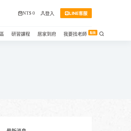
LINE客服
NT$
0
登入
購
物
車
點我
區
研習課程
居家到府
我要找老師