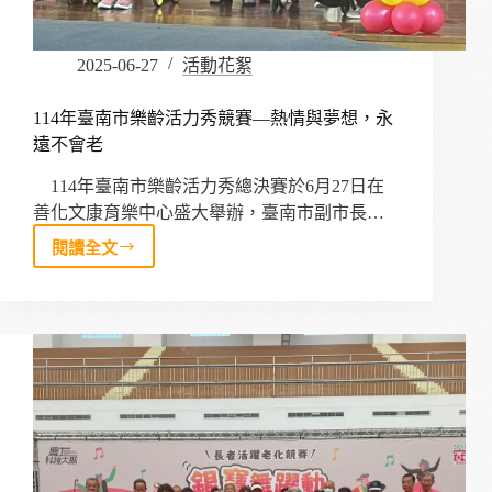
來
2025-06-27
活動花絮
114年臺南市樂齡活力秀競賽––熱情與夢想，永
遠不會老
114年臺南市樂齡活力秀總決賽於6月27日在
善化文康育樂中心盛大舉辦，臺南市副市長…
閱讀全文
114
年
臺
南
市
樂
齡
活
力
秀
競