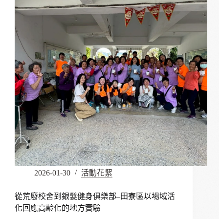
始，
原
佃
里
健
走
開
場
2026-01-30
活動花絮
從荒廢校舍到銀髮健身俱樂部–田寮區以場域活
化回應高齡化的地方實驗