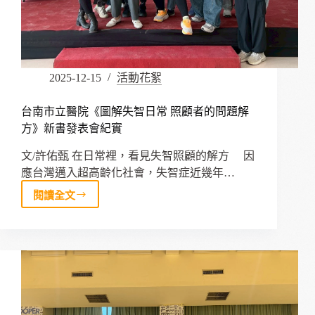
場
域
活
化
回
2025-12-15
活動花絮
應
高
齡
台南市立醫院《圖解失智日常 照顧者的問題解
化
方》新書發表會紀實
的
地
文/許佑甄 在日常裡，看見失智照顧的解方 因
方
應台灣邁入超高齡化社會，失智症近幾年…
實
閱讀全文
驗
台
南
市
立
醫
院
《圖
解