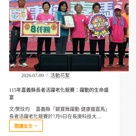
2026-07-09
活動花絮
115年嘉義縣長者活躍老化競賽：躍動的生命盛
宴
文/樊玟均 嘉義縣「銀寶舞躍動 健康攏嘉馬」
長者活躍老化競賽於7月9日在長庚科技大…
閱讀全文
115
年