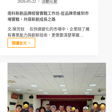
2026-05-22
活動花絮
南科新創品牌經營實戰工作坊-從品牌思維到市
場實戰，共探新創成長之路
文/葉芳妏 在快速變化的市場中，企業除了擁
有專業能力與創新技術，更需要清楚掌握…
閱讀全文
南
科
新
創
品
牌
經
營
實
戰
工
作
坊-