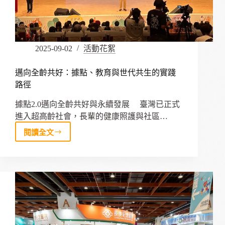
成
為
每
一
2025-09-02
活動花絮
天
的
力
邁向全齡共好：據點、教育與世代共生的實踐
量
路徑
據點2.0邁向全齡共好與永續發展 臺灣已正式
進入超高齡社會，長輩的健康照護與社區…
閱讀全文
邁
向
全
齡
共
好：
據
點、
教