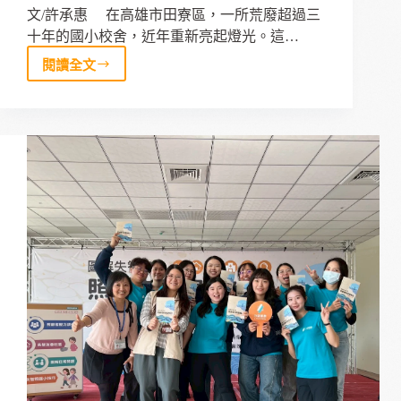
文/許承惠 在高雄市田寮區，一所荒廢超過三
十年的國小校舍，近年重新亮起燈光。這…
閱讀全文
從
荒
廢
校
舍
到
銀
髮
健
身
俱
樂
部
–
田
寮
區
以