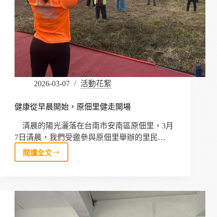
教
練
職
涯
躍
動
實
錄
2026-03-07
活動花絮
健康從早晨開始，原佃里健走開場
清晨的陽光灑落在台南市安南區原佃里，3月
7日清晨，我們受邀參與原佃里舉辦的里民…
閱讀全文
健
康
從
早
晨
開