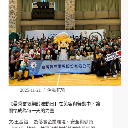
失
智
日
常
照
顧
者
的
問
題
解
方》
新
書
發
2025-11-21
活動花絮
表
會
紀
【曼秀雷敦樂齡運動日】在笑容與舞動中，讓
實
關懷成為每一天的力量
文/王基錩 為落實企業環境、安全與健康