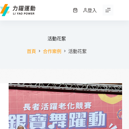
跳
至
登入
購
主
物
要
車
內
容
活動花絮
首頁
合作案例
活動花絮