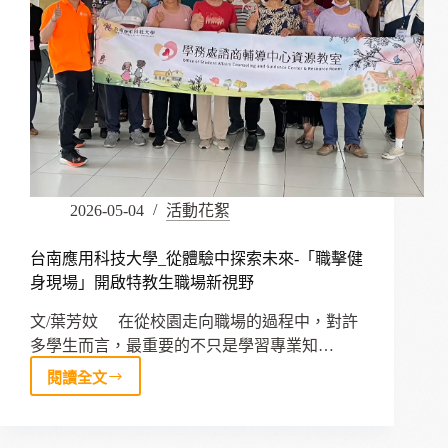
從
品
牌
思
維
到
市
場
實
戰，
2026-05-04
活動花絮
共
探
新
台南應用科技大學_從體驗中探索未來-「職擊健
創
身現場」開啟特教生職場新視野
成
長
文/葉芳妏 在從校園走向職場的過程中，對許
之
多學生而言，最重要的不只是學習專業知…
路
閱讀全文
台
南
應