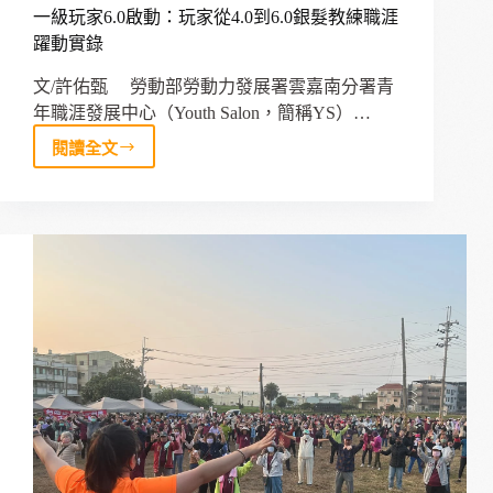
特
一級玩家6.0啟動：玩家從4.0到6.0銀髮教練職涯
教
躍動實錄
生
職
文/許佑甄 勞動部勞動力發展署雲嘉南分署青
場
年職涯發展中心（Youth Salon，簡稱YS）…
新
閱讀全文
視
一
野
級
玩
家
6.0
啟
動：
玩
家
從
4.0
到
6.0
銀
髮