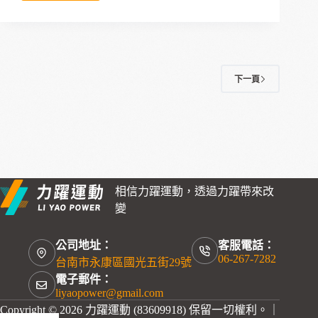
年
長
者
活
躍
下一頁
老
化
競
賽
「銀
寶
舞
躍
相信力躍運動，透過力躍帶來改
動
變
抵
嘉
攏
公司地址：
客服電話：
06-267-7282
健
台南市永康區國光五街29號
康」，
電子郵件：
嘉
liyaopower@gmail.com
義
Copyright © 2026 力躍運動 (83609918) 保留一切權利。｜