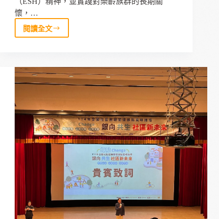
（ESH）精神，並實踐對樂齡族群的長期關
懷，…
閱讀全文
【曼
秀
雷
敦
樂
齡
運
動
日】
在
笑
容
與
舞
動
中，
讓
關
懷