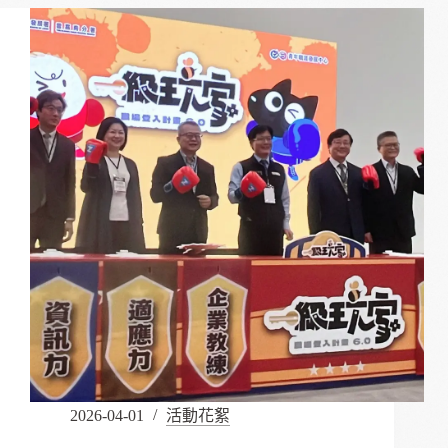
用
科
技
大
學
_
從
體
驗
中
探
索
未
來-
「職
擊
健
身
現
場」
2026-04-01
活動花絮
開
啟