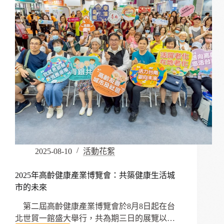
育
與
世
代
共
生
的
實
踐
路
徑
2025-08-10
活動花絮
2025年高齡健康產業博覽會：共築健康生活城
市的未來
第二屆高齡健康產業博覽會於8月8日起在台
北世貿一館盛大舉行，共為期三日的展覽以…