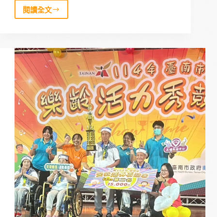
閱讀全文
2025
年
高
齡
健
康
產
業
博
覽
會：
共
築
健
康
生
活
城
市
的
未