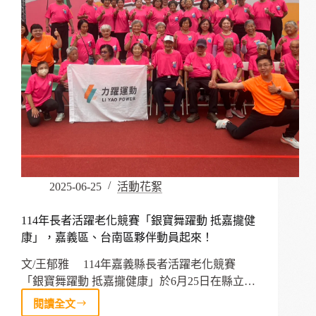
賽
–
–
熱
情
與
夢
想，
永
遠
不
會
老
2025-06-25
活動花絮
114年長者活躍老化競賽「銀寶舞躍動 抵嘉攏健
康」，嘉義區、台南區夥伴動員起來！
文/王郁雅 114年嘉義縣長者活躍老化競賽
「銀寶舞躍動 抵嘉攏健康」於6月25日在縣立…
閱讀全文
114