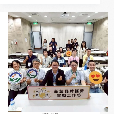
嘉
義
縣
長
者
活
躍
老
化
競
賽：
躍
動
的
生
命
盛
宴