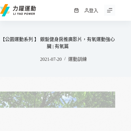
跳
至
登入
購
主
物
要
車
內
容
【公園運動系列 】 銀髮健身房推廣影片，有氧運動強心
臟 | 有氧篇
2021-07-20
運動訓練