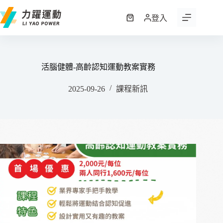
跳
至
登入
購
主
物
要
車
內
容
活腦健體-高齡認知運動教案實務
2025-09-26
課程新訊