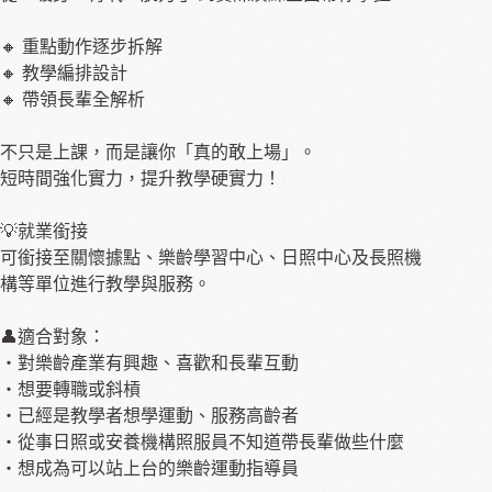
🔸 重點動作逐步拆解
🔸 教學編排設計
🔸 帶領長輩全解析
不只是上課，而是讓你「真的敢上場」。
短時間強化實力，提升教學硬實力！
💡就業銜接
可銜接至關懷據點、樂齡學習中心、日照中心及長照機
構等單位進行教學與服務。
👤適合對象：
・對樂齡產業有興趣、喜歡和長輩互動
・想要轉職或斜槓
・已經是教學者想學運動、服務高齡者
・從事日照或安養機構照服員不知道帶長輩做些什麼
・想成為可以站上台的樂齡運動指導員