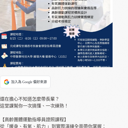
加入為 Google 偏好來源
還在擔心不知道怎麼帶長輩？
這堂課幫你一次搞懂、一次練熟！
【高齡團體運動指導員證照課程】
從「暖身、有氧、肌力 」到實際演練全面帶你掌握：