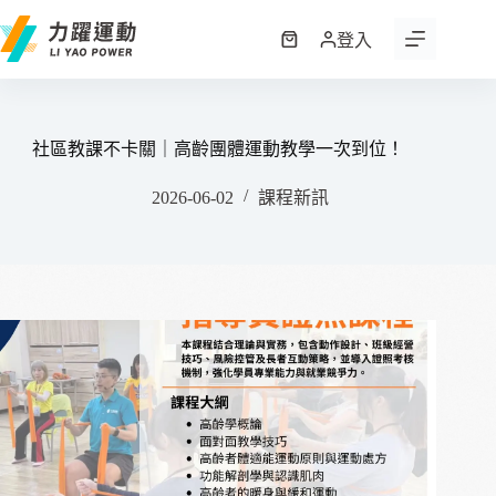
跳
至
登入
購
主
物
要
車
內
容
社區教課不卡關｜高齡團體運動教學一次到位！
2026-06-02
課程新訊