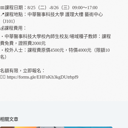
📅課程日期：8/25（二）-8/26（三）09:00～17:00
📍課程地點：中華醫事科技大學 護理大樓 藝術中心
（J101）
💰課程費用：
・中華醫事科技大學校內師生校友/場域種子教師：課程
費免費，證照費2000元
・校外人士：課程費原價4500元，特價4000元（限額10
名）
名額有限，立即報名：
👉🏼 https://forms.gle/EHFnKh3kgDUtrbpf9
相關文章