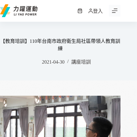
跳
至
登入
購
主
物
要
車
內
容
【教育培訓】110年台南市政府衛生局社區帶領人教育訓
練
2021-04-30
講座培訓