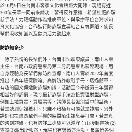
於10月9日在台南市客家文化會館盛大開練，現場有近
300位長輩一同前來練功，習得反詐意識，希望杜絕詐騙
新手法！力躍運動作為推廣單位，與承辦單位台灣求知
育文化協會，合作進行防詐騙宣導結合有氧舞蹈，使長
輩們吸收知識以及健康活力動起來！
防詐知多少
除了熱情的長輩們外，台南市沈震東議員、南山人壽
主任、台南市政府警察局第二分局警察也蒞臨現場，用
自身經驗為長輩們做防詐宣導。南山人壽於2022年首度
推出「高年級保險箱」高齡防詐教戰手冊，透過簡單、
有趣的圖文傳遞防詐騙知識，活動至今舉辦第三年獲得
相當好的評價。現今最新詐騙手法為投資理財型詐騙，
例如土地買賣、買股票等，講師長者識別當中的話術，
若是聽到保證獲利、只賺不賠極有可能就是詐騙。另外
講師也提醒長輩們手機的阻擋陌生訊息要打開，若是真
的遇到詐騙，也有防詐三步驟可以遵守：(1)接聽電話 (2)
查證(3)派出所報案，現場也有獎徵答活動，長輩們各個