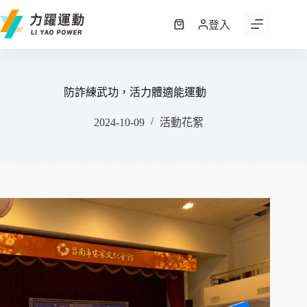
跳
至
登入
購
主
物
要
車
內
容
防詐練武功，活力體適能運動
2024-10-09
活動花絮