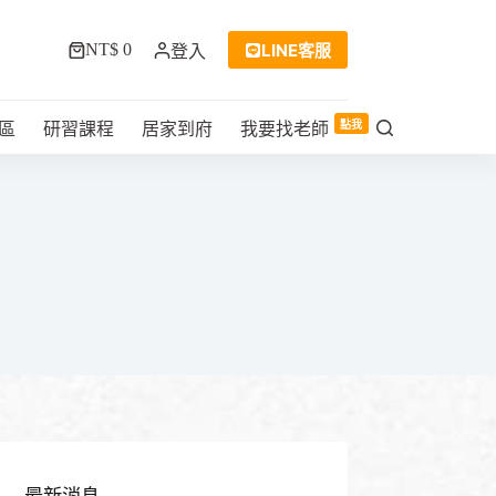
LINE客服
NT$
0
登入
購
物
車
點我
區
研習課程
居家到府
我要找老師