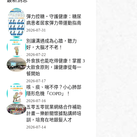
最新消息
彈力控糖・守護健康：糖尿
病患者居家彈力帶運動指南
2026-07-31
別讓溝通成為心牆，聽力
好，大腦才不老！
2026-07-22
外食族也能吃得健康！掌握 3
大飲食原則，讓健康從每一
餐開始
2026-07-17
咳、痰、喘不停？小心肺部
隱形危機「COPD」！
2026-07-16
五零五零就業網絡合作補助
計畫－樂齡關懷據點講師培
訓，培育在地銀髮人才
2026-07-14