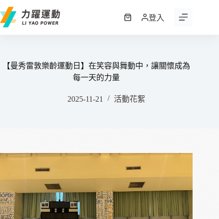
跳
至
登入
購
主
物
要
車
內
容
【曼秀雷敦樂齡運動日】在笑容與舞動中，讓關懷成為
每一天的力量
2025-11-21
活動花絮