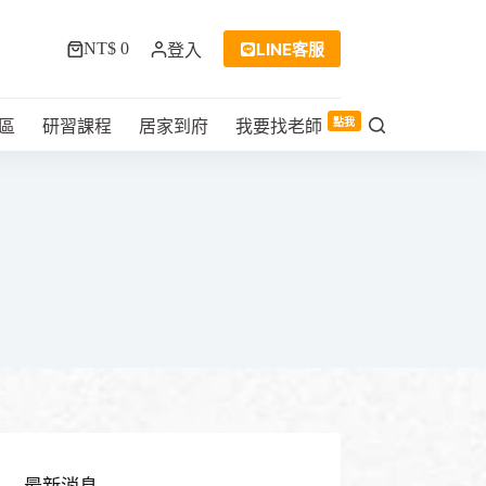
LINE客服
NT$
0
登入
購
物
車
點我
區
研習課程
居家到府
我要找老師