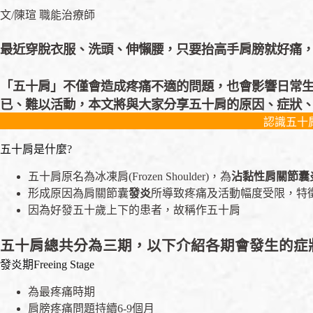
文/陳瑄 職能治療師
最近穿脫衣服、洗頭、伸懶腰，只要抬高手肩膀就好痛，
「五十肩」不僅會造成疼痛不適的問題，也會影響日常
已、難以活動，本文將與大家分享五十肩的原因、症狀、
認識五十
五十肩是什麼?
五十肩原名為冰凍肩(Frozen Shoulder)，為
沾黏性肩關節囊
形成原因為肩關節囊
發炎
所導致疼痛及活動幅度受限，特
因為好發五十歲上下的患者，故稱作五十肩
五十肩總共分為三期，以下介紹各期會發生的症
發炎期Freeing Stage
為最疼痛時期
肩膀疼痛問題持續6-9個月