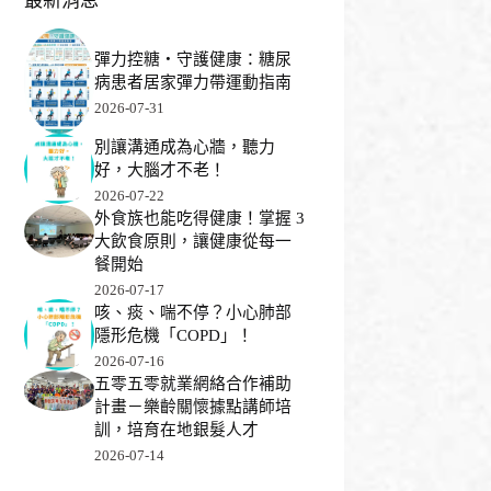
最新消息
彈力控糖・守護健康：糖尿
病患者居家彈力帶運動指南
2026-07-31
別讓溝通成為心牆，聽力
好，大腦才不老！
2026-07-22
外食族也能吃得健康！掌握 3
大飲食原則，讓健康從每一
餐開始
2026-07-17
咳、痰、喘不停？小心肺部
隱形危機「COPD」！
2026-07-16
五零五零就業網絡合作補助
計畫－樂齡關懷據點講師培
訓，培育在地銀髮人才
2026-07-14