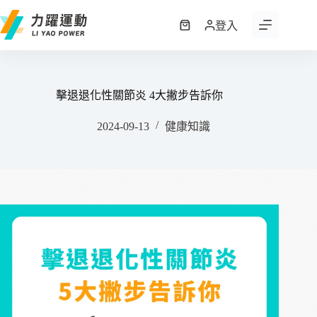
跳
至
登入
購
主
物
要
車
內
容
擊退退化性關節炎 4大撇步告訴你
2024-09-13
健康知識